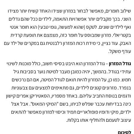
שילוב חומרים, מאפשר לבחור במזרון שצידו האחד קשיח יותר מצידו
השני. בכך מקבלים יותר אפשרויות התאמה, לילדים ככל שהם גדלים
ואף לילדים שונים. לטקס (שהוא למעשה, גומי טבעי) הוא חומר אנטי
בקטריאלי. מזרון שמבוסס על חומר כזה, מצמצם את תופעת קרדית
האבק. עוד נציין, כי מידת רכות המזרון רלבנטית גם במקרים של ילד עם
עודף משקל.
גודל המזרון
– גודל המזרון הוא היבט בסיסי חשוב, כולל מוכנות לשינוי
עתידי בגודל. בהמשך, יהיה כמובן מעבר למיטת נוער בסביבות גיל
חמש. כמו כן, על המזרון להיות תואם לגודל המיטה, אם הם נרכשים
בנפרד. מזרונים קטנים לילדים, גם מתאימים למצעים עם צבעוניות
ודגמים בנוסח החביב עליהם. באחד מספריו, הסאטיריקן אפרים קישון
כינה בבדיחות עכבר שפלש לביתו, בשם "המיקי המאוס". אבל אצל
ילדים, מיקי ודומיו פופולאריים תמיד וכיסוי למזרון מאפשר להתאים
עיצוב לטעמם ולהחליף אותו בקלות.
לסיכום