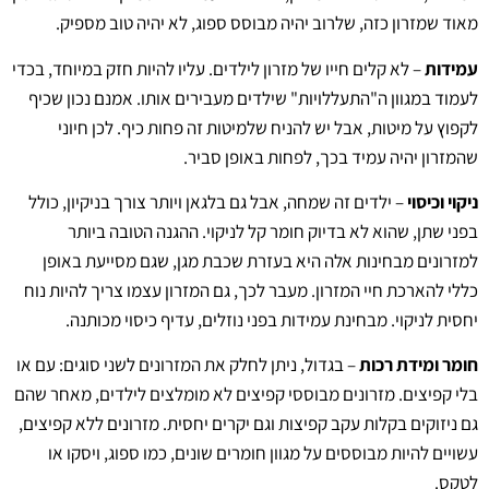
מאוד שמזרון כזה, שלרוב יהיה מבוסס ספוג, לא יהיה טוב מספיק.
עמידות
– לא קלים חייו של מזרון לילדים. עליו להיות חזק במיוחד, בכדי
לעמוד במגוון ה"התעללויות" שילדים מעבירים אותו. אמנם נכון שכיף
לקפוץ על מיטות, אבל יש להניח שלמיטות זה פחות כיף. לכן חיוני
שהמזרון יהיה עמיד בכך, לפחות באופן סביר.
ניקוי וכיסוי
– ילדים זה שמחה, אבל גם בלגאן ויותר צורך בניקיון, כולל
בפני שתן, שהוא לא בדיוק חומר קל לניקוי. ההגנה הטובה ביותר
למזרונים מבחינות אלה היא בעזרת שכבת מגן, שגם מסייעת באופן
כללי להארכת חיי המזרון. מעבר לכך, גם המזרון עצמו צריך להיות נוח
יחסית לניקוי. מבחינת עמידות בפני נוזלים, עדיף כיסוי מכותנה.
חומר ומידת רכות
– בגדול, ניתן לחלק את המזרונים לשני סוגים: עם או
בלי קפיצים. מזרונים מבוססי קפיצים לא מומלצים לילדים, מאחר שהם
גם ניזוקים בקלות עקב קפיצות וגם יקרים יחסית. מזרונים ללא קפיצים,
עשויים להיות מבוססים על מגוון חומרים שונים, כמו ספוג, ויסקו או
לטקס.