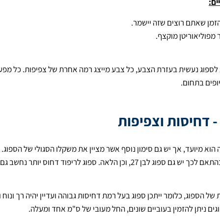
ים:
הזמן שאתם רוצים שזה יישמר.
מפוליאוריטן מוקצף.
ג לספוג נעשית בעזרת הצבע, כל צבע מייצג רמה אחרת של צפיפות. כל מפע
ופים בתחום.
- דחיסות וצפיפות
וא מיועד, אך יש גם סימון נוסף אשר מציין את משקלו הסגולי של הספוג.
לדוגמה – הספוג הלבן המכונה ספוג לבן 18, היות ומשקלו 18 ק"ג לקוב. בהתאם לכך יש גם ספוג לבן 27, וכן הלאה. ספוג לריפוד דחוס יותר נחשב גם
הספוג, כלומר ייתכן ספוג בעל רמת דחיסות גבוהה ועדיין יהיה רך ונוח ו