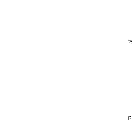
לי
כן