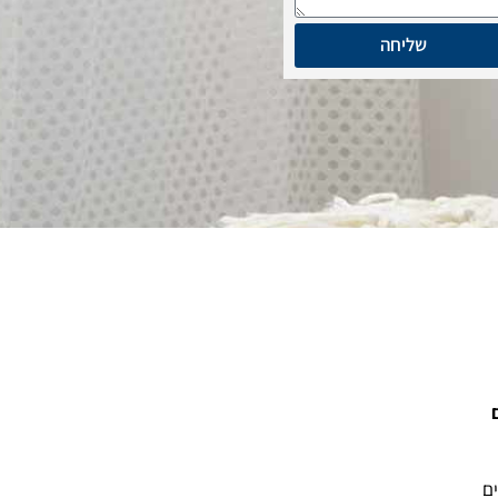
שליחה
ים